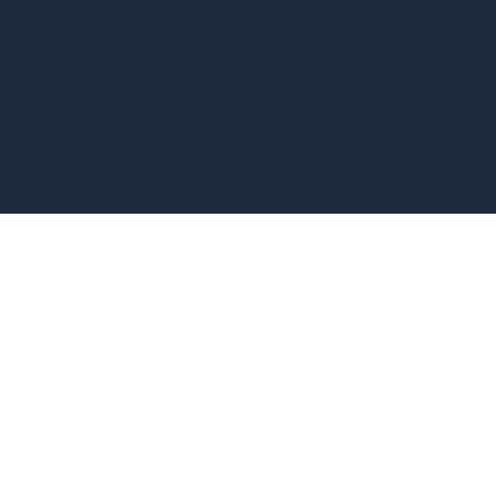
~~~~~~~~~~~~~~~~~~
~
~~~~~~~~~~~~~~~~~~
~~