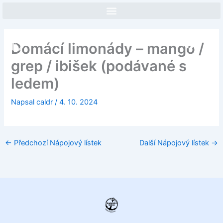
Přeskočit
na
obsah
Face
In
Domácí limonády – mango /
grep / ibišek (podávané s
ledem)
Napsal
caldr
/
4. 10. 2024
←
Předchozí Nápojový lístek
Další Nápojový lístek
→