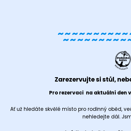
~~~~~~~~~~
~~~~~~~~~
Zarezervujte si stůl, nebo
Pro rezervaci na aktuální den v
Ať už hledáte skvělé místo pro rodinný oběd, več
nehledejte dál. Jsm