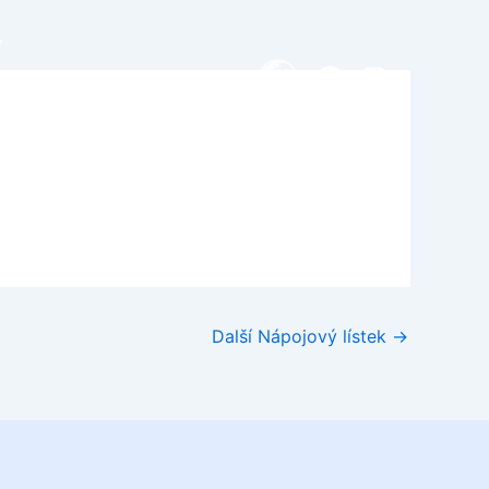
T
Facebook
Instagra
Další Nápojový lístek
→