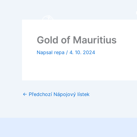
Přeskočit
na
obsah
Gold of Mauritius
Napsal
repa
/
4. 10. 2024
←
Předchozí Nápojový lístek