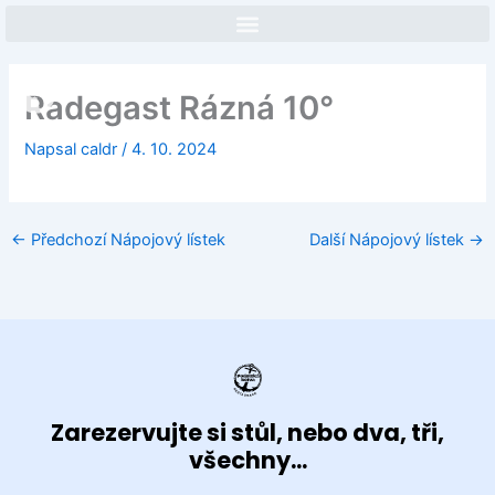
Přeskočit
na
obsah
Face
In
Radegast Rázná 10°
Napsal
caldr
/
4. 10. 2024
←
Předchozí Nápojový lístek
Další Nápojový lístek
→
Zarezervujte si stůl, nebo dva, tři,
všechny...