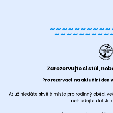
~~~~~~~~~~
~~~~~~~~~
Zarezervujte si stůl, nebo
Pro rezervaci na aktuální den v
Ať už hledáte skvělé místo pro rodinný oběd, več
nehledejte dál. Jsm