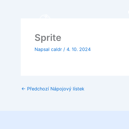
Přeskočit
na
obsah
Sprite
Napsal
caldr
/
4. 10. 2024
←
Předchozí Nápojový lístek