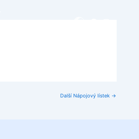
T
Facebook
Instagra
Další Nápojový lístek
→