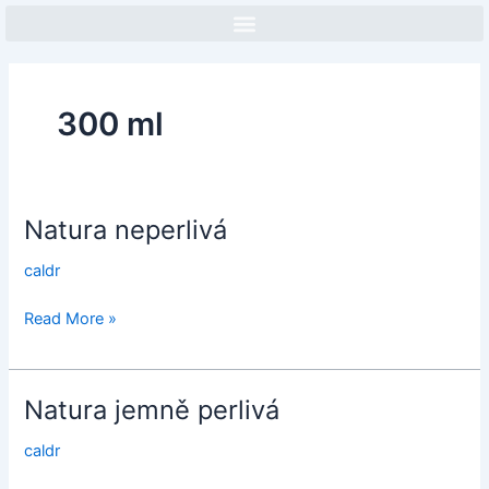
Přeskočit
na
obsah
Face
In
300 ml
Natura neperlivá
Natura
neperlivá
caldr
Read More »
Natura jemně perlivá
Natura
jemně
caldr
perlivá