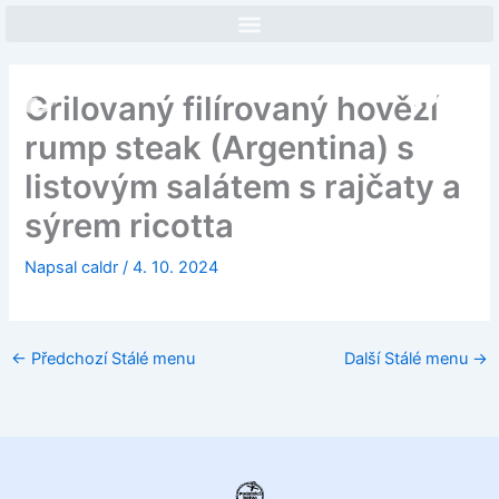
Přeskočit
na
obsah
Face
In
Grilovaný filírovaný hovězí
rump steak (Argentina) s
listovým salátem s rajčaty a
sýrem ricotta
Napsal
caldr
/
4. 10. 2024
←
Předchozí Stálé menu
Další Stálé menu
→