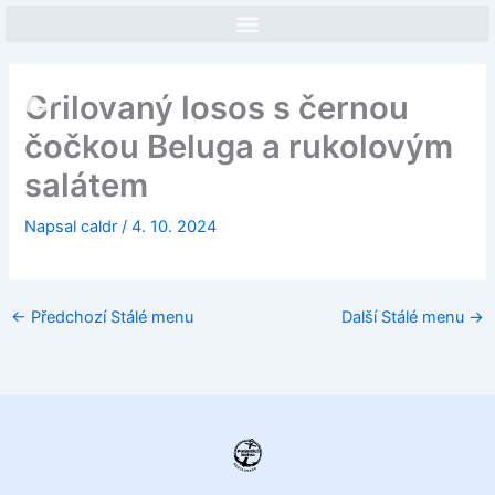
Přeskočit
na
obsah
Face
In
Grilovaný losos s černou
čočkou Beluga a rukolovým
salátem
Napsal
caldr
/
4. 10. 2024
←
Předchozí Stálé menu
Další Stálé menu
→