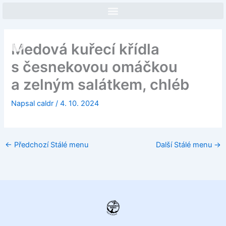
Přeskočit
na
obsah
Face
In
Medová kuřecí křídla
s česnekovou omáčkou
a zelným salátkem, chléb
Napsal
caldr
/
4. 10. 2024
←
Předchozí Stálé menu
Další Stálé menu
→