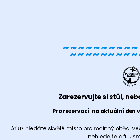
~~~~~~~~~~
~~~~~~~~~
Zarezervujte si stůl, nebo
Pro rezervaci na aktuální den v
Ať už hledáte skvělé místo pro rodinný oběd, več
nehledejte dál. Jsm