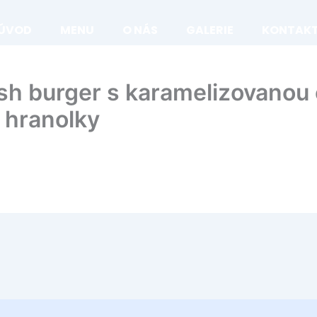
ÚVOD
MENU
O NÁS
GALERIE
KONTAK
h burger s karamelizovanou 
 hranolky