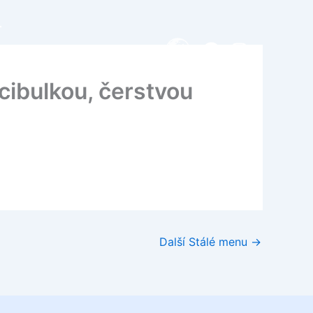
T
Facebook
Instagra
cibulkou, čerstvou
Další Stálé menu
→