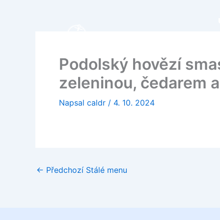
Přeskočit
na
obsah
Podolský hovězí smas
zeleninou, čedarem a
Napsal
caldr
/
4. 10. 2024
←
Předchozí Stálé menu