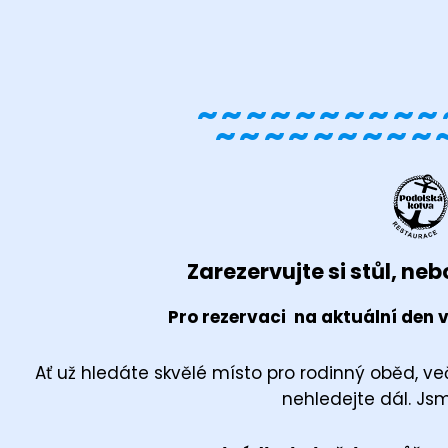
~~~~~~~~~~
~~~~~~~~~
Zarezervujte si stůl, nebo
Pro rezervaci na aktuální den v
Ať už hledáte skvělé místo pro rodinný oběd, več
nehledejte dál. Jsm