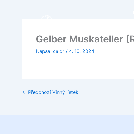
Přeskočit
na
obsah
Gelber Muskateller 
Napsal
caldr
/
4. 10. 2024
←
Předchozí Vinný lístek