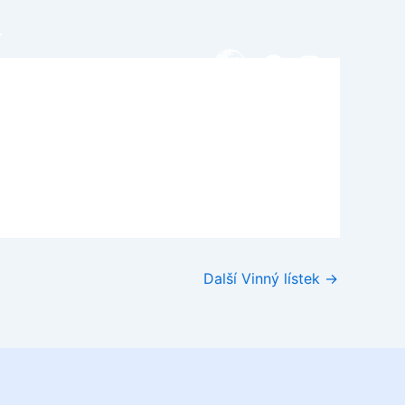
T
Facebook
Instagra
Další Vinný lístek
→