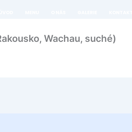
ÚVOD
MENU
O NÁS
GALERIE
KONTAK
(Rakousko, Wachau, suché)