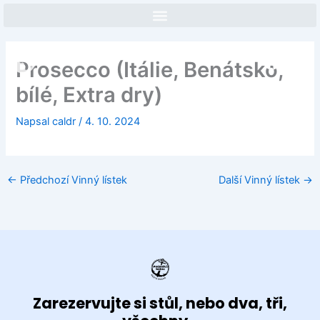
Přeskočit
na
obsah
Face
In
Prosecco (Itálie, Benátsko,
bílé, Extra dry)
Napsal
caldr
/
4. 10. 2024
←
Předchozí Vinný lístek
Další Vinný lístek
→
Zarezervujte si stůl, nebo dva, tři,