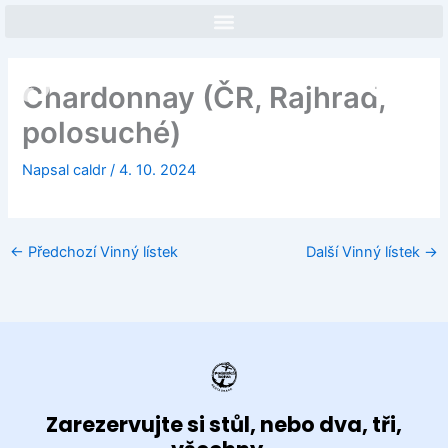
Přeskočit
na
obsah
Face
In
Chardonnay (ČR, Rajhrad,
polosuché)
Napsal
caldr
/
4. 10. 2024
←
Předchozí Vinný lístek
Další Vinný lístek
→
Zarezervujte si stůl, nebo dva, tři,