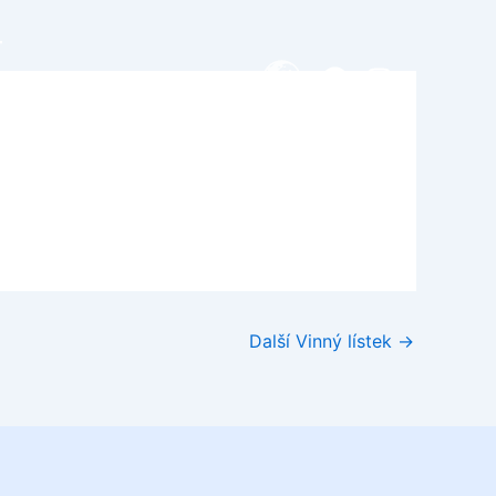
T
Facebook
Instagra
Další Vinný lístek
→