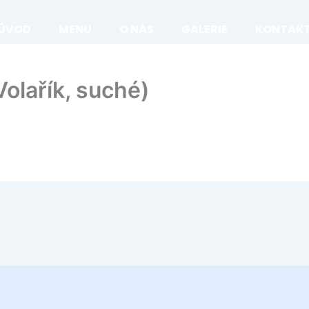
ÚVOD
MENU
O NÁS
GALERIE
KONTAK
Volařík, suché)