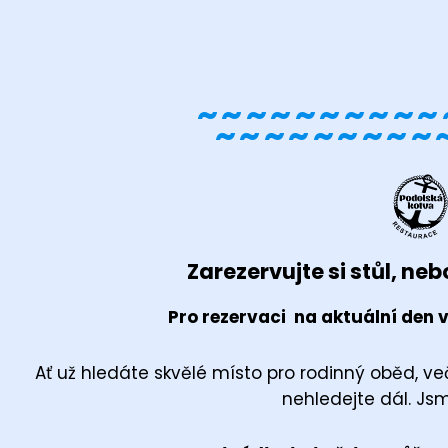
~~~~~~~~~~
~~~~~~~~~
Zarezervujte si stůl, nebo
Pro rezervaci na aktuální den v
Ať už hledáte skvělé místo pro rodinný oběd, več
nehledejte dál. Jsm