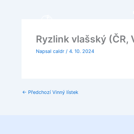
Přeskočit
na
obsah
Ryzlink vlašský (ČR, 
Napsal
caldr
/
4. 10. 2024
←
Předchozí Vinný lístek